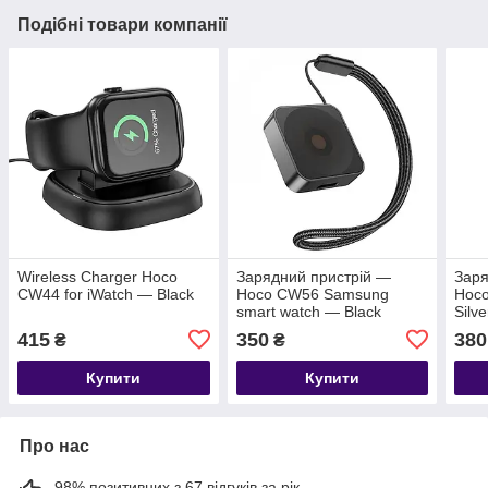
Подібні товари компанії
Wireless Charger Hoco
Зарядний пристрій —
Заря
CW44 for iWatch — Black
Hoco CW56 Samsung
Hoc
smart watch — Black
Silve
415
350
380
₴
₴
Купити
Купити
Про нас
98% позитивних з 67 відгуків за рік