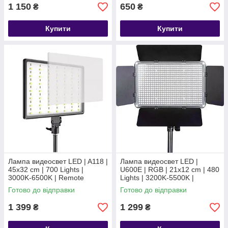
1 150
650
₴
₴
Купити
Купити
Лампа видеосвет LED | A118 |
Лампа видеосвет LED |
45х32 cm | 700 Lights |
U600E | RGB | 21х12 cm | 480
3000K-6500K | Remote
Lights | 3200K-5500K |
Remote
Готово до відправки
Готово до відправки
1 399
1 299
₴
₴