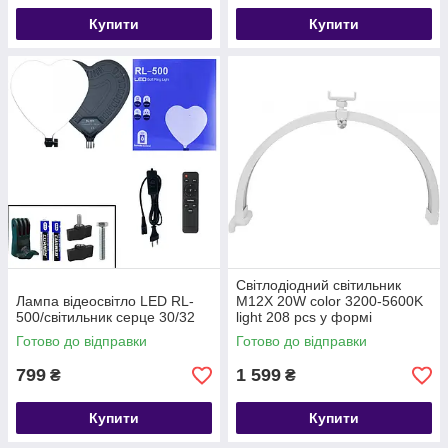
Купити
Купити
Світлодіодний світильник
Лампа відеосвітло LED RL-
M12X 20W color 3200-5600K
500/світильник серце 30/32
light 208 pcs у формі
півмісяця для нігтів, для
Готово до відправки
Готово до відправки
нарощування
799
1 599
₴
₴
Купити
Купити