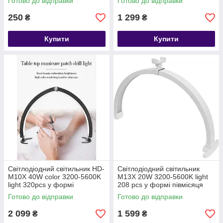
Готово до відправки
Готово до відправки
250
1 299
₴
₴
Купити
Купити
Світлодіодний світильник HD-
Світлодіодний світильник
M10X 40W color 3200-5600K
M13X 20W 3200-5600K light
light 320pcs у формі
208 pcs у формі півмісяця
півмісяця для нігтів, для
для нігтів, для нарощування
Готово до відправки
Готово до відправки
2 099
1 599
₴
₴