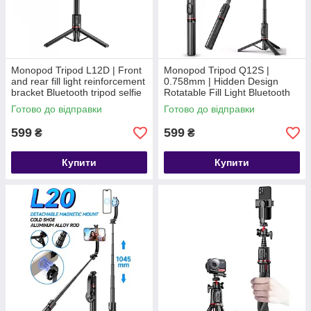
Monopod Tripod L12D | Front
Monopod Tripod Q12S |
and rear fill light reinforcement
0.758mm | Hidden Design
bracket Bluetooth tripod selfie
Rotatable Fill Light Bluetooth
stick¶ (1085mm)
Tripod Selfie Stick(Aluminium
Готово до відправки
Готово до відправки
599
599
₴
₴
Купити
Купити