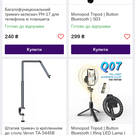
Багатофункціональний
тримач-затискач PH-17 для
Monopod Tripod | Button
телефона кі планшета
Bluetooth | S03
Готово до відправки
Готово до відправки
240
299
₴
₴
Купити
Купити
Штатив тримач із кріпленням
Monopod Tripod | Button
до столу Veron TA-S445B
Bluetooth | Ring LED Lamp |