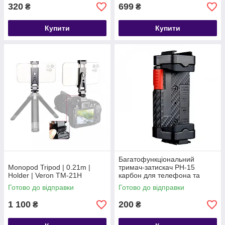
320
699
₴
₴
Купити
Купити
Багатофункціональний
Monopod Tripod | 0.21m |
тримач-затискач PH-15
Holder | Veron TM-21H
карбон для телефона та
селфі спалахи
Готово до відправки
Готово до відправки
1 100
200
₴
₴