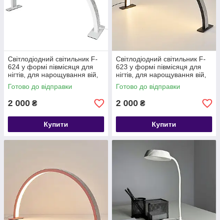
Світлодіодний світильник F-
Світлодіодний світильник F-
624 у формі півмісяця для
623 у формі півмісяця для
нігтів, для нарощування вій,
нігтів, для нарощування вій,
татуювання брів,
татуювання брів,
Готово до відправки
Готово до відправки
2 000
2 000
₴
₴
Купити
Купити