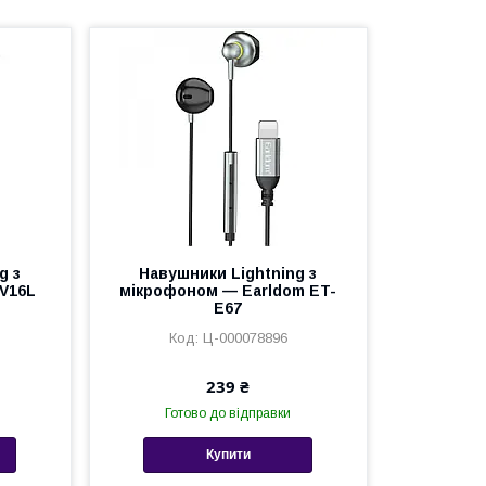
g з
Навушники Lightning з
V16L
мікрофоном — Earldom ET-
E67
Ц-000078896
239 ₴
Готово до відправки
Купити