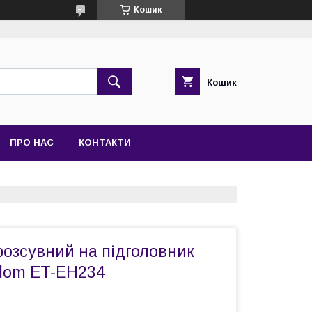
Кошик
Кошик
ПРО НАС
КОНТАКТИ
розсувний на підголовник
ldom ET-EH234