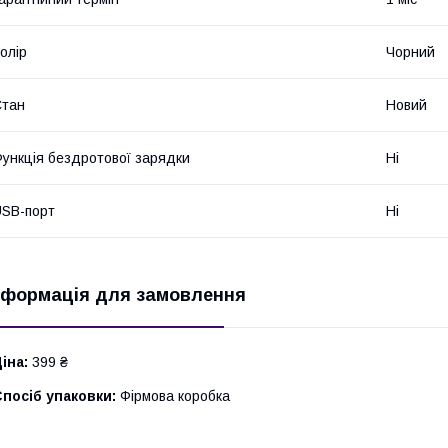
олір
Чорний
Стан
Новий
ункція бездротової зарядки
Ні
SB-порт
Ні
нформація для замовлення
іна:
399 ₴
посіб упаковки:
Фірмова коробка