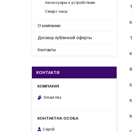
Аксессуары к устройствам
Т
Смарт часы
К
О компании
Договор публичной оферты
Т
Контакты
К
В
КОНТАКТИ
К
Smart Aks
К
М
Cергій
Г