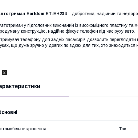
Автотримач Earldom ET-EH234
– добротний, надійний та недоро
втотримач у підголовник виконаний із високоміцного пластику та 
родуману конструкцію, надійно фіксує телефон під час руху авто.
тримувач телефону для задніх пасажирів дозволить переглядати
уках, що дуже зручно у довгих поїздках для тих, хто знаходиться 
арактеристики
Основні
втомобільне кріплення
Так