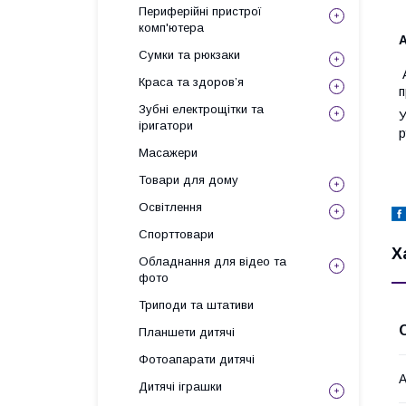
Периферійні пристрої
комп'ютера
Сумки та рюкзаки
А
Краса та здоров’я
п
Зубні електрощітки та
У
іригатори
р
Масажери
Товари для дому
Освітлення
Спорттовари
Х
Обладнання для відео та
фото
Триподи та штативи
Планшети дитячі
Фотоапарати дитячі
А
Дитячі іграшки