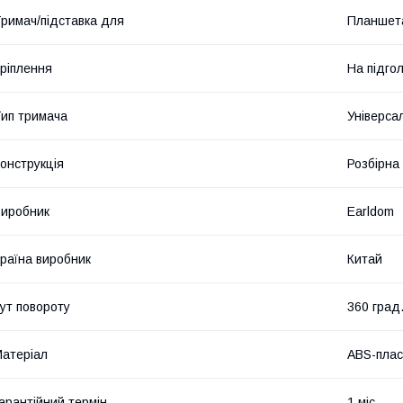
римач/підставка для
Планшет
ріплення
На підгол
ип тримача
Універса
онструкція
Розбірна
иробник
Earldom
раїна виробник
Китай
ут повороту
360 град
атеріал
ABS-плас
арантійний термін
1 міс