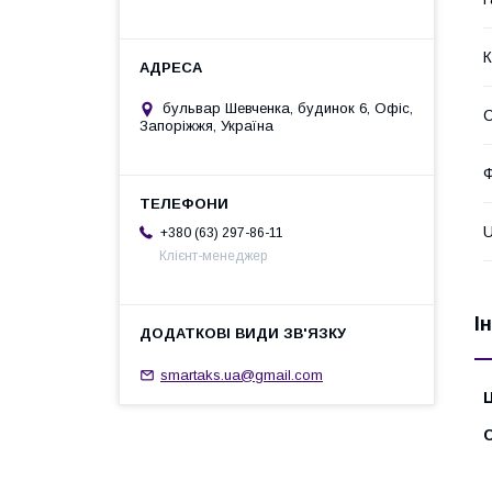
К
бульвар Шевченка, будинок 6, Офіс,
Запоріжжя, Україна
Ф
U
+380 (63) 297-86-11
Клієнт-менеджер
І
smartaks.ua@gmail.com
Ц
С