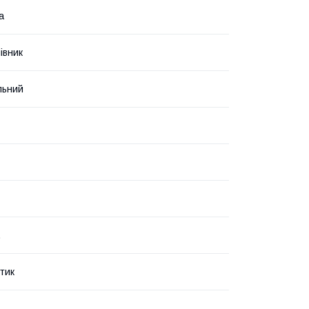
а
івник
льний
.
тик