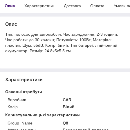
Опис
Характеристики
Доставка
Оплата
Умови п
Опис
Тип: пилосос для автомобіля; Час заряджання: 2-3 години;
Час роботи: до 30 хвилин; Потужність: 100Вт; Матеріал:
пластик; Шум: 55dB; Колір: білий; Тип батареї: літій-іонний
акумулятор. Розмір: 24.8х5х5.5 см
Характеристики
Основні атрибути
Виробник
CAR
Колір
Білий
Користувальницькі характеристики
Group_Name
Q8
Автоаксесуари
Бездротовий пилосос