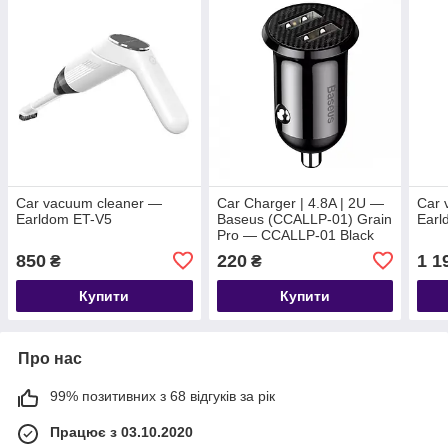
Car vacuum cleaner —
Car Charger | 4.8A | 2U —
Car 
Earldom ET-V5
Baseus (CCALLP-01) Grain
Earl
Pro — CCALLP-01 Black
850
220
1 1
₴
₴
Купити
Купити
Про нас
99% позитивних з 68 відгуків за рік
Працює з 03.10.2020