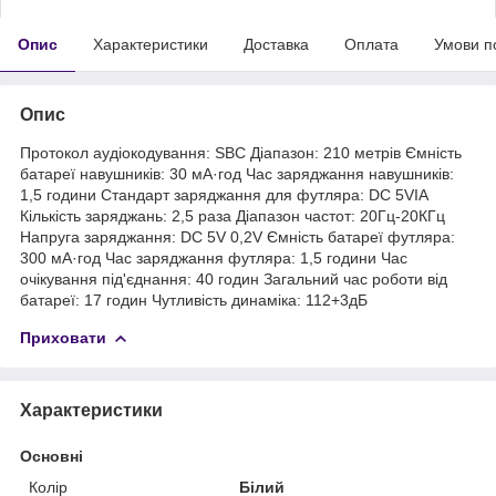
Опис
Характеристики
Доставка
Оплата
Умови п
Опис
Протокол аудіокодування: SBC Діапазон: 210 метрів Ємність
батареї навушників: 30 мА·год Час заряджання навушників:
1,5 години Стандарт заряджання для футляра: DC 5VIA
Кількість заряджань: 2,5 раза Діапазон частот: 20Гц-20КГц
Напруга заряджання: DC 5V 0,2V Ємність батареї футляра:
300 мА·год Час заряджання футляра: 1,5 години Час
очікування під'єднання: 40 годин Загальний час роботи від
батареї: 17 годин Чутливість динаміка: 112+3дБ
Приховати
Характеристики
Основні
Колір
Білий