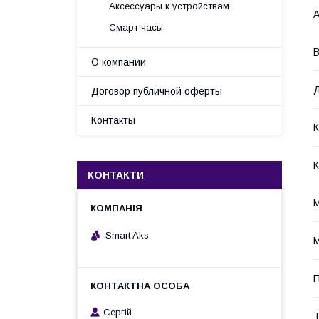
Аксессуары к устройствам
А
Смарт часы
В
О компании
Договор публичной оферты
Контакты
К
КОНТАКТИ
Smart Aks
М
П
Cергій
Т