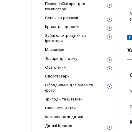
Периферійні пристрої
комп'ютера
М
Сумки та рюкзаки
в
Краса та здоров’я
Зубні електрощітки та
іригатори
Х
Масажери
Товари для дому
Освітлення
Спорттовари
Обладнання для відео та
фото
Триподи та штативи
С
Планшети дитячі
Фотоапарати дитячі
Дитячі іграшки