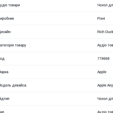
удіо товари
Чохол дл
иробник
Різні
Дизайн
Rich Duc
атегорія товару
Аудіо то
Код
779668
Марка
Apple
одель девайса
Apple Air
ідтип
Чохол дл
ип
Аудіо то