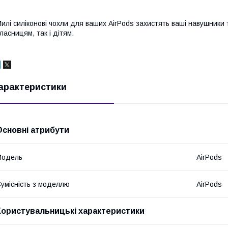
илі силіконові чохли для ваших AirPods захистять ваші навушники 
ласницям, так і дітям.
арактеристики
Основні атрибути
Модель
AirPods
умісність з моделлю
AirPods
Користувальницькі характеристики