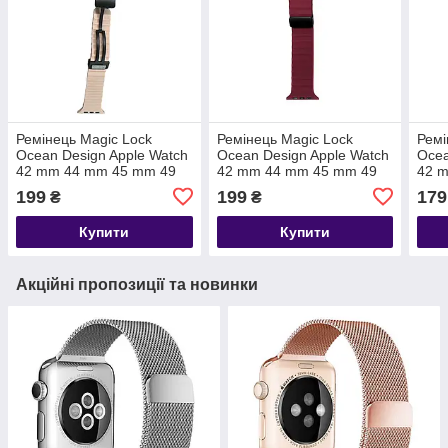
Ремінець Magic Lock
Ремінець Magic Lock
Ремі
Ocean Design Apple Watch
Ocean Design Apple Watch
Ocea
42 mm 44 mm 45 mm 49
42 mm 44 mm 45 mm 49
42 
mm — Pink Sand
mm — Marsala
mm 
199
199
179
₴
₴
Купити
Купити
Акційні пропозиції та новинки