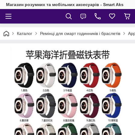
Магазин розумних та мобільних аксесуарів - Smart Aks
Каталог
Ремінці для смарт годинників і браслетів
App