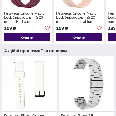
Ремінець Silicone Magic
Ремінець Silicone Magic
Ремі
Lock Універсальний 20
Lock Універсальний 20
Lock
mm — Red wine
mm — The official fun
mm 
199
199
199
₴
₴
Купити
Купити
Акційні пропозиції та новинки
Ремінець Silicon Original
Ремінець Rolex 3 Bead