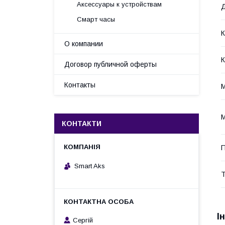
Аксессуары к устройствам
Смарт часы
К
О компании
Договор публичной оферты
Контакты
М
КОНТАКТИ
П
Smart Aks
Т
І
Cергій