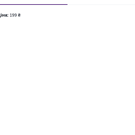
іна:
199 ₴