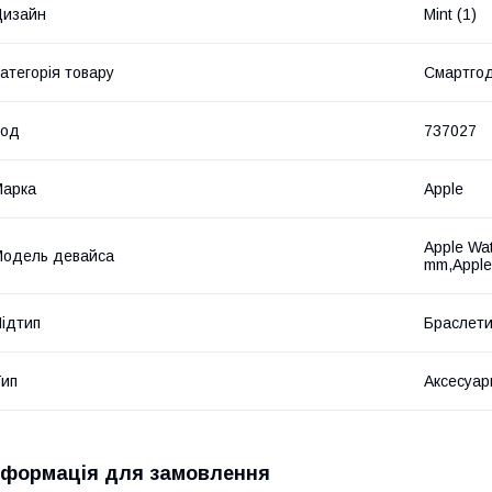
Дизайн
Mint (1)
атегорія товару
Смартго
Код
737027
Марка
Apple
Apple Wat
одель девайса
mm,Apple
ідтип
Браслет
ип
Аксесуар
нформація для замовлення