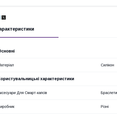
арактеристики
Основні
атеріал
Силікон
Користувальницькі характеристики
ксесуари Для Смарт-капсів
Браслет
иробник
Різні