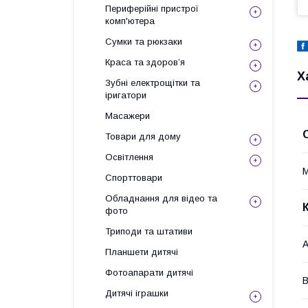
Периферійні пристрої
комп'ютера
Сумки та рюкзаки
Краса та здоров’я
Х
Зубні електрощітки та
іригатори
Масажери
Товари для дому
Освітлення
М
Спорттовари
Обладнання для відео та
фото
Триподи та штативи
А
Планшети дитячі
Фотоапарати дитячі
В
Дитячі іграшки