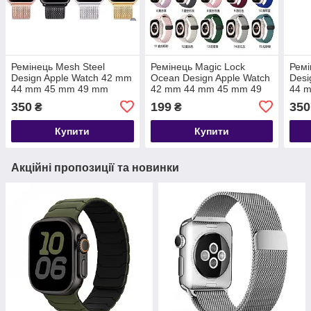
Ремінець Mesh Steel
Ремінець Magic Lock
Ремі
Design Apple Watch 42 mm
Ocean Design Apple Watch
Desi
44 mm 45 mm 49 mm
42 mm 44 mm 45 mm 49
44 
Golden
mm — Rose Red
Silve
350
199
350
₴
₴
Купити
Купити
Акційні пропозиції та новинки