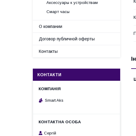
Аксессуары к устройствам
Смарт часы
К
О компании
П
Договор публичной оферты
Контакты
І
КОНТАКТИ
Ц
Smart Aks
Cергій