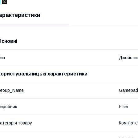
арактеристики
Основні
ип
Джойсти
Користувальницькі характеристики
Group_Name
Gamepad
иробник
Різні
атегорія товару
Комп'юте