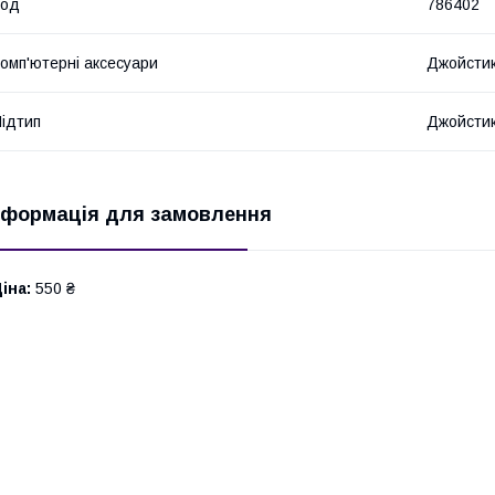
Код
786402
омп'ютерні аксесуари
Джойсти
ідтип
Джойсти
нформація для замовлення
іна:
550 ₴