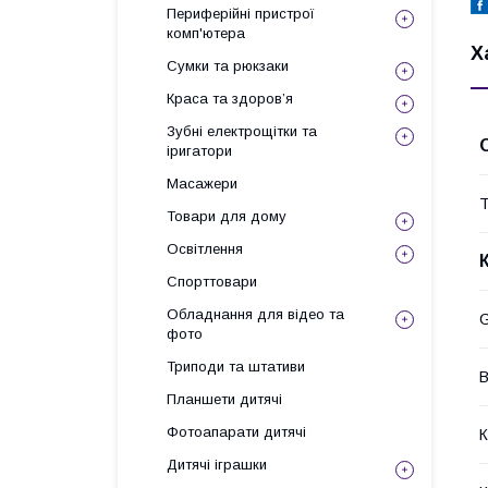
Периферійні пристрої
комп'ютера
Х
Сумки та рюкзаки
Краса та здоров’я
Зубні електрощітки та
іригатори
Масажери
Т
Товари для дому
Освітлення
Спорттовари
Обладнання для відео та
фото
Триподи та штативи
В
Планшети дитячі
Фотоапарати дитячі
К
Дитячі іграшки