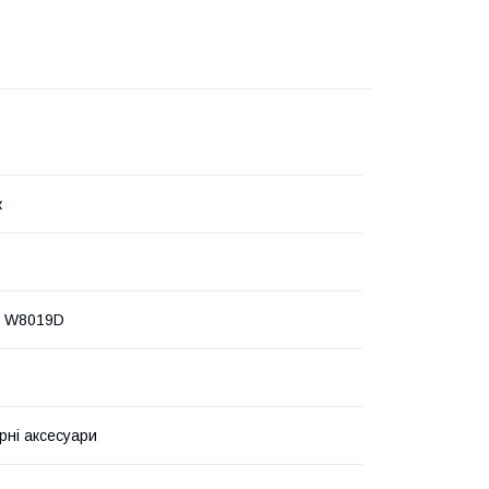
к
 W8019D
рні аксесуари