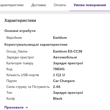
арактеристики
Доставка
Оплата
Умови повернення
Характеристики
Основні атрибути
Виробник
Earldom
Користувальницькі характеристики
Group_Name
Earldom ES-CC38
Зарядні пристрої
Автомобільні
Категорія товару
Зарядні пристрої
Код
788341
Кількість USB-портів
1 C|1 U
Підтип
Car Chargers
Сила струму та Потужність
2.4A
Тип
Зарядні пристрої
Колір
Black
Приховати